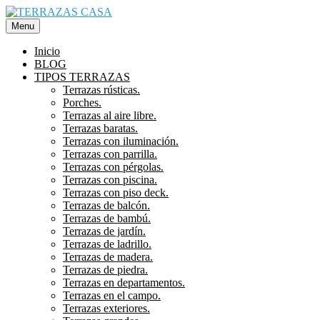
Saltar
al
Menu
contenido
Inicio
BLOG
TIPOS TERRAZAS
Terrazas rústicas.
Porches.
Terrazas al aire libre.
Terrazas baratas.
Terrazas con iluminación.
Terrazas con parrilla.
Terrazas con pérgolas.
Terrazas con piscina.
Terrazas con piso deck.
Terrazas de balcón.
Terrazas de bambú.
Terrazas de jardín.
Terrazas de ladrillo.
Terrazas de madera.
Terrazas de piedra.
Terrazas en departamentos.
Terrazas en el campo.
Terrazas exteriores.