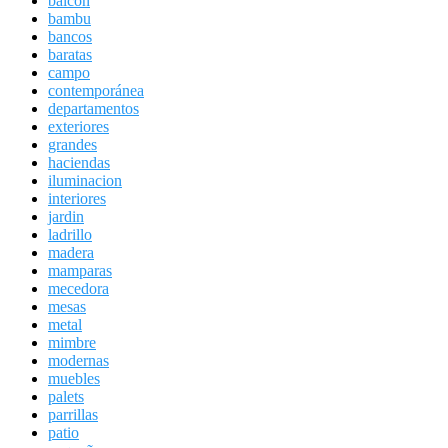
balcon
bambu
bancos
baratas
campo
contemporánea
departamentos
exteriores
grandes
haciendas
iluminacion
interiores
jardin
ladrillo
madera
mamparas
mecedora
mesas
metal
mimbre
modernas
muebles
palets
parrillas
patio