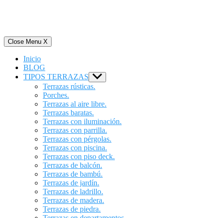
Close Menu
X
Inicio
BLOG
TIPOS TERRAZAS
Show
sub
Terrazas rústicas.
menu
Porches.
Terrazas al aire libre.
Terrazas baratas.
Terrazas con iluminación.
Terrazas con parrilla.
Terrazas con pérgolas.
Terrazas con piscina.
Terrazas con piso deck.
Terrazas de balcón.
Terrazas de bambú.
Terrazas de jardín.
Terrazas de ladrillo.
Terrazas de madera.
Terrazas de piedra.
Terrazas en departamentos.