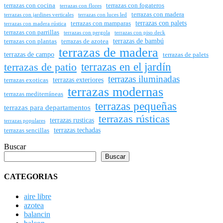
terrazas con cocina
terrazas con fogateros
terrazas con flores
terrazas con madera
terrazas con jardines verticales
terrazas con luces led
terrazas con palets
terrazas con mamparas
terrazas con madera rústica
terrazas con parrillas
terrazas con pergola
terrazas con piso deck
terrazas de bambú
terrazas con plantas
terrazas de azotea
terrazas de madera
terrazas de campo
terrazas de palets
terrazas en el jardín
terrazas de patio
terrazas iluminadas
terrazas exteriores
terrazas exoticas
terrazas modernas
terrazas mediterráneas
terrazas pequeñas
terrazas para departamentos
terrazas rústicas
terrazas rusticas
terrazas populares
terrazas techadas
terrazas sencillas
Buscar
Buscar
CATEGORIAS
aire libre
azotea
balancin