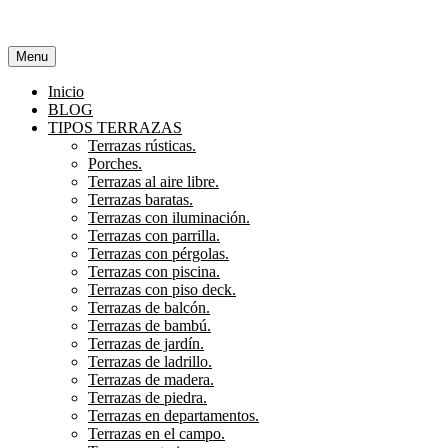
Menu
Inicio
BLOG
TIPOS TERRAZAS
Terrazas rústicas.
Porches.
Terrazas al aire libre.
Terrazas baratas.
Terrazas con iluminación.
Terrazas con parrilla.
Terrazas con pérgolas.
Terrazas con piscina.
Terrazas con piso deck.
Terrazas de balcón.
Terrazas de bambú.
Terrazas de jardín.
Terrazas de ladrillo.
Terrazas de madera.
Terrazas de piedra.
Terrazas en departamentos.
Terrazas en el campo.