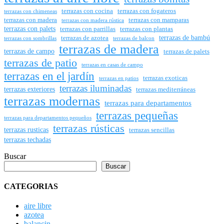
terrazas con cocina
terrazas con fogateros
terrazas con chimeneas
terrazas con madera
terrazas con mamparas
terrazas con madera rústica
terrazas con palets
terrazas con parrillas
terrazas con plantas
terrazas de bambú
terrazas de azotea
terrazas con sombrillas
terrazas de balcon
terrazas de madera
terrazas de campo
terrazas de palets
terrazas de patio
terrazas en casas de campo
terrazas en el jardín
terrazas exoticas
terrazas en patios
terrazas iluminadas
terrazas exteriores
terrazas mediterráneas
terrazas modernas
terrazas para departamentos
terrazas pequeñas
terrazas para departamentos pequeños
terrazas rústicas
terrazas rusticas
terrazas sencillas
terrazas techadas
Buscar
Buscar
CATEGORIAS
aire libre
azotea
balancin