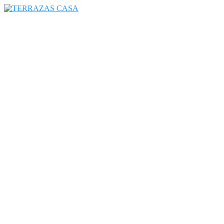
Saltar
al
contenido