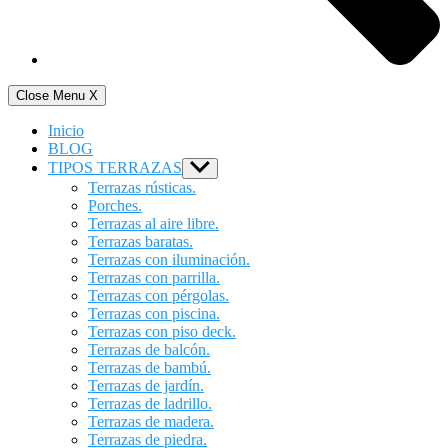
Close Menu
X
Inicio
BLOG
TIPOS TERRAZAS
Show
sub
Terrazas rústicas.
menu
Porches.
Terrazas al aire libre.
Terrazas baratas.
Terrazas con iluminación.
Terrazas con parrilla.
Terrazas con pérgolas.
Terrazas con piscina.
Terrazas con piso deck.
Terrazas de balcón.
Terrazas de bambú.
Terrazas de jardín.
Terrazas de ladrillo.
Terrazas de madera.
Terrazas de piedra.