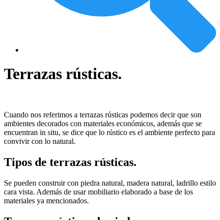
Terrazas rústicas.
Cuando nos referimos a terrazas rústicas podemos decir que son
ambientes decorados con materiales económicos, además que se
encuentran in situ, se dice que lo rústico es el ambiente perfecto para
convivir con lo natural.
Tipos de terrazas rústicas.
Se pueden construir con piedra natural, madera natural, ladrillo estilo
cara vista. Además de usar mobiliario elaborado a base de los
materiales ya mencionados.