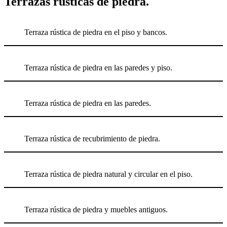
Terrazas rústicas de piedra.
Terraza rústica de piedra en el piso y bancos.
Terraza rústica de piedra en las paredes y piso.
Terraza rústica de piedra en las paredes.
Terraza rústica de recubrimiento de piedra.
Terraza rústica de piedra natural y circular en el piso.
Terraza rústica de piedra y muebles antiguos.