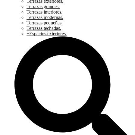
Terrazas exteriores.
Terrazas grandes.
Terrazas interiores.
Terrazas modernas.
Terrazas pequeñas.
Terrazas techadas.
+Espacios exteriores.