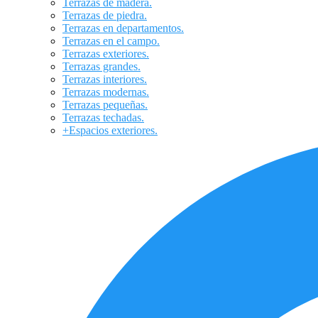
Terrazas de madera.
Terrazas de piedra.
Terrazas en departamentos.
Terrazas en el campo.
Terrazas exteriores.
Terrazas grandes.
Terrazas interiores.
Terrazas modernas.
Terrazas pequeñas.
Terrazas techadas.
+Espacios exteriores.