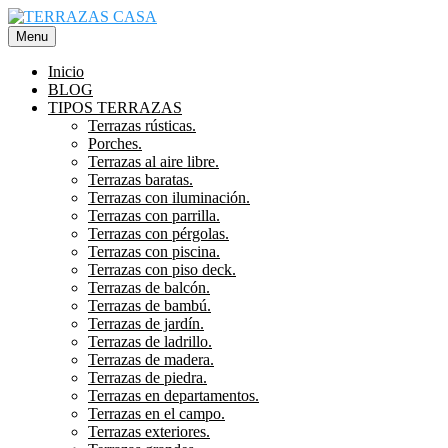
Saltar
al
Menu
contenido
Inicio
BLOG
TIPOS TERRAZAS
Terrazas rústicas.
Porches.
Terrazas al aire libre.
Terrazas baratas.
Terrazas con iluminación.
Terrazas con parrilla.
Terrazas con pérgolas.
Terrazas con piscina.
Terrazas con piso deck.
Terrazas de balcón.
Terrazas de bambú.
Terrazas de jardín.
Terrazas de ladrillo.
Terrazas de madera.
Terrazas de piedra.
Terrazas en departamentos.
Terrazas en el campo.
Terrazas exteriores.