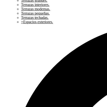
Terrazas grandes.
Terrazas interiores.
Terrazas modernas.
Terrazas pequeñas.
Terrazas techadas.
+Espacios exteriores.