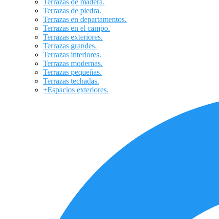
Terrazas de madera.
Terrazas de piedra.
Terrazas en departamentos.
Terrazas en el campo.
Terrazas exteriores.
Terrazas grandes.
Terrazas interiores.
Terrazas modernas.
Terrazas pequeñas.
Terrazas techadas.
+Espacios exteriores.