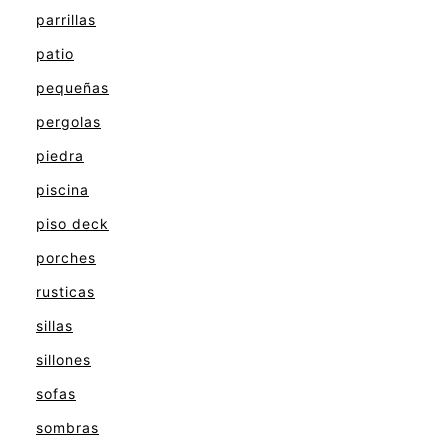
parrillas
patio
pequeñas
pergolas
piedra
piscina
piso deck
porches
rusticas
sillas
sillones
sofas
sombras