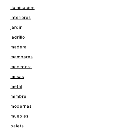
iluminacion
interiores
jardin
ladrillo
madera
mamparas
mecedora
mesas
metal
mimbre
modernas
muebles
palets