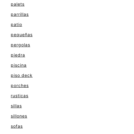
palets
parrillas
patio
pequeñas
pergolas
piedra
piscina
piso deck
porches
rusticas
sillas
sillones
sofas