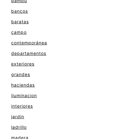
bambu
bancos
baratas
campo
contemporánea
departamentos
exteriores
grandes
haciendas
iluminacion
interiores
jardin
ladrillo
madera