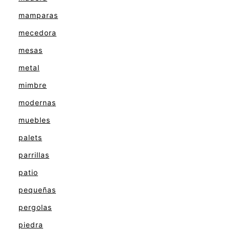
mamparas
mecedora
mesas
metal
mimbre
modernas
muebles
palets
parrillas
patio
pequeñas
pergolas
piedra