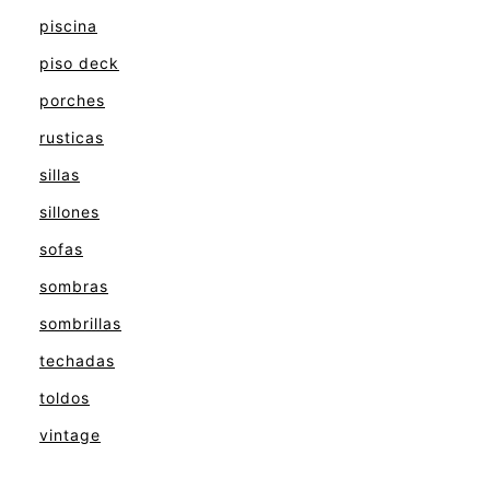
piscina
piso deck
porches
rusticas
sillas
sillones
sofas
sombras
sombrillas
techadas
toldos
vintage