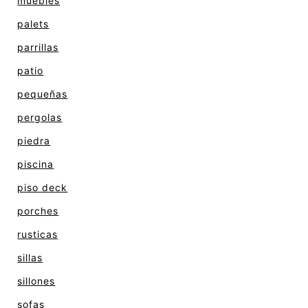
muebles
palets
parrillas
patio
pequeñas
pergolas
piedra
piscina
piso deck
porches
rusticas
sillas
sillones
sofas