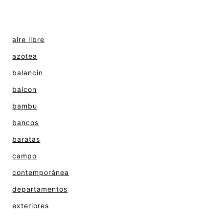
aire libre
azotea
balancin
balcon
bambu
bancos
baratas
campo
contemporánea
departamentos
exteriores