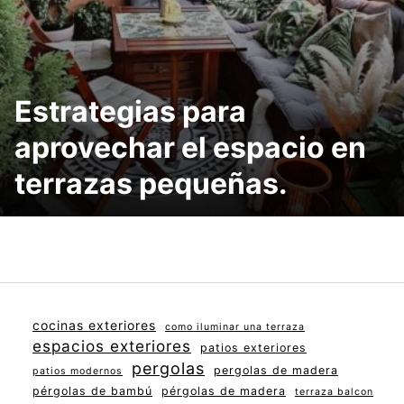
Estrategias para
aprovechar el espacio en
terrazas pequeñas.
cocinas exteriores
como iluminar una terraza
espacios exteriores
patios exteriores
pergolas
pergolas de madera
patios modernos
pérgolas de bambú
pérgolas de madera
terraza balcon