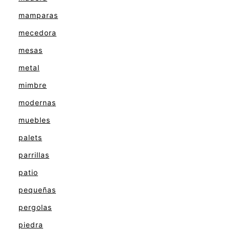
mamparas
mecedora
mesas
metal
mimbre
modernas
muebles
palets
parrillas
patio
pequeñas
pergolas
piedra