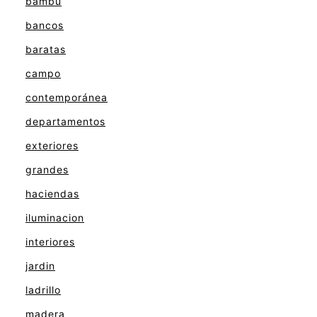
bambu
bancos
baratas
campo
contemporánea
departamentos
exteriores
grandes
haciendas
iluminacion
interiores
jardin
ladrillo
madera