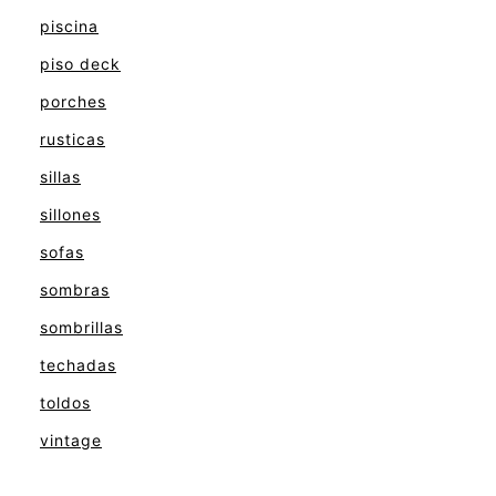
piscina
piso deck
porches
rusticas
sillas
sillones
sofas
sombras
sombrillas
techadas
toldos
vintage