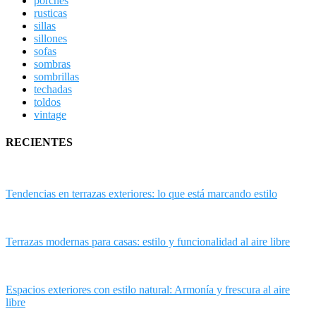
porches
rusticas
sillas
sillones
sofas
sombras
sombrillas
techadas
toldos
vintage
RECIENTES
Tendencias en terrazas exteriores: lo que está marcando estilo
Terrazas modernas para casas: estilo y funcionalidad al aire libre
Espacios exteriores con estilo natural: Armonía y frescura al aire
libre