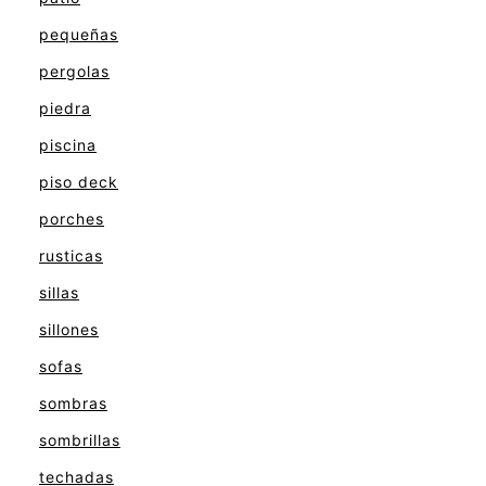
pequeñas
pergolas
piedra
piscina
piso deck
porches
rusticas
sillas
sillones
sofas
sombras
sombrillas
techadas