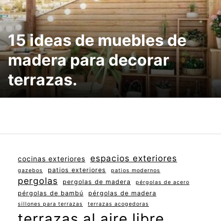
15 ideas de muebles de
madera para decorar
terrazas.
espacios exteriores
cocinas exteriores
patios exteriores
gazebos
patios modernos
pergolas
pergolas de madera
pérgolas de acero
pérgolas de bambú
pérgolas de madera
sillones para terrazas
terrazas acogedoras
terrazas al aire libre