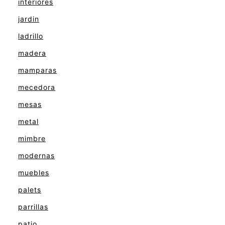
interiores
jardin
ladrillo
madera
mamparas
mecedora
mesas
metal
mimbre
modernas
muebles
palets
parrillas
patio