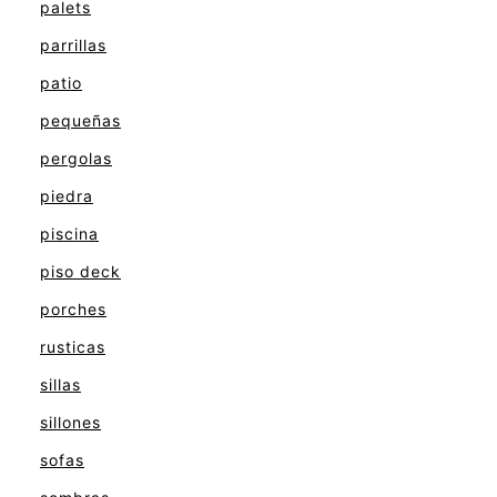
palets
parrillas
patio
pequeñas
pergolas
piedra
piscina
piso deck
porches
rusticas
sillas
sillones
sofas