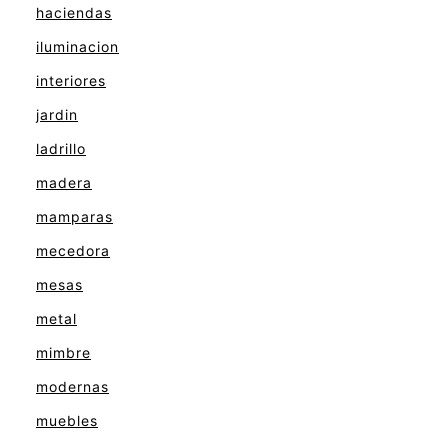
haciendas
iluminacion
interiores
jardin
ladrillo
madera
mamparas
mecedora
mesas
metal
mimbre
modernas
muebles