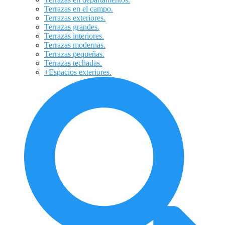
Terrazas en el campo.
Terrazas exteriores.
Terrazas grandes.
Terrazas interiores.
Terrazas modernas.
Terrazas pequeñas.
Terrazas techadas.
+Espacios exteriores.