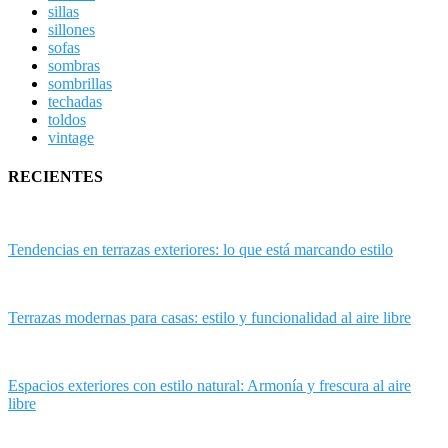
sillas
sillones
sofas
sombras
sombrillas
techadas
toldos
vintage
RECIENTES
Tendencias en terrazas exteriores: lo que está marcando estilo
Terrazas modernas para casas: estilo y funcionalidad al aire libre
Espacios exteriores con estilo natural: Armonía y frescura al aire
libre