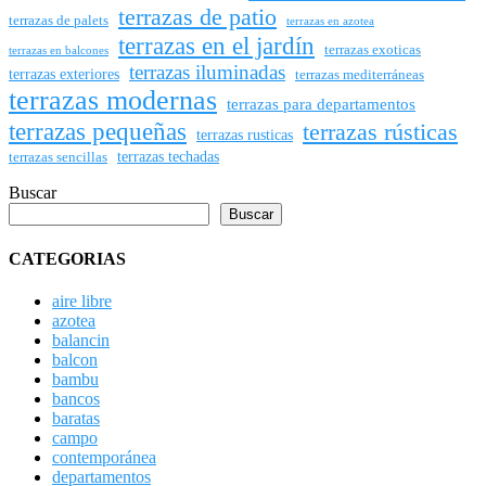
terrazas de patio
terrazas de palets
terrazas en azotea
terrazas en el jardín
terrazas exoticas
terrazas en balcones
terrazas iluminadas
terrazas exteriores
terrazas mediterráneas
terrazas modernas
terrazas para departamentos
terrazas pequeñas
terrazas rústicas
terrazas rusticas
terrazas techadas
terrazas sencillas
Buscar
Buscar
CATEGORIAS
aire libre
azotea
balancin
balcon
bambu
bancos
baratas
campo
contemporánea
departamentos