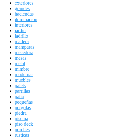
exteriores
grandes
haciendas
iluminacion
interiores
jardin
ladrillo
madera
mamparas
mecedora
mesas
metal
mimbre
modernas
muebles
palets
parrillas
patio
pequeñas
pergolas
piedra
piscina
piso deck
porches
rusticas