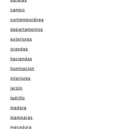
campo
contemporánea
departamentos
exteriores
grandes
haciendas
iluminacion
interiores
jardin
ladrillo
madera
mamparas
mecedora