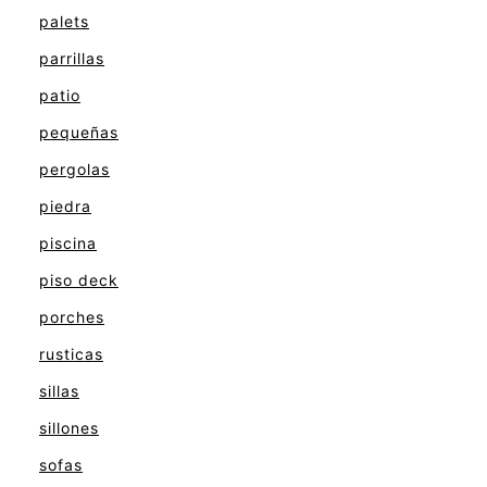
palets
parrillas
patio
pequeñas
pergolas
piedra
piscina
piso deck
porches
rusticas
sillas
sillones
sofas