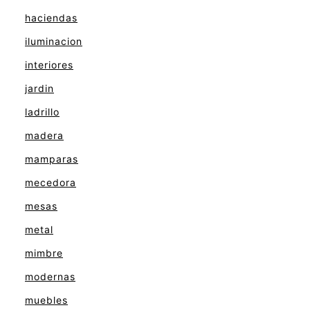
haciendas
iluminacion
interiores
jardin
ladrillo
madera
mamparas
mecedora
mesas
metal
mimbre
modernas
muebles