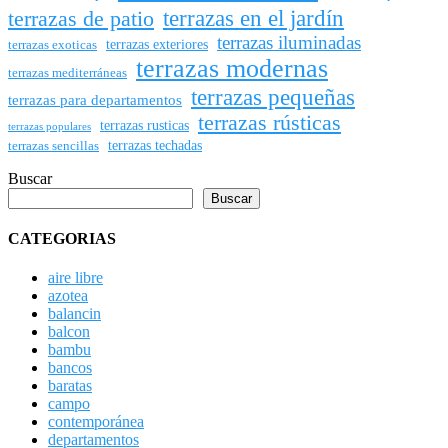
terrazas en el jardín
terrazas de patio
terrazas iluminadas
terrazas exteriores
terrazas exoticas
terrazas modernas
terrazas mediterráneas
terrazas pequeñas
terrazas para departamentos
terrazas rústicas
terrazas rusticas
terrazas populares
terrazas techadas
terrazas sencillas
Buscar
Buscar
CATEGORIAS
aire libre
azotea
balancin
balcon
bambu
bancos
baratas
campo
contemporánea
departamentos