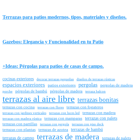
Terrazas para patios modernos, tipos, materiales y diseños.
Gazebos: Elegancia y Funcionalidad en tu Patio
+Ideas: Pérgolas para patios de casas de campo.
cocinas exteriores
decorar terrazas pequeñas
diseños de terrazas rústicas
pergolas
espacios exteriores
patios exteriores
pergolas de madera
pérgolas de bambú
pérgolas de madera
porche
terraza balcon
terrazas al aire libre
terrazas bonitas
terrazas con cocina
terrazas con fogateros
terrazas con flores
terrazas con madera
terrazas con jardines verticales
terrazas con luces led
terrazas con palets
terrazas con mamparas
terrazas con madera rústica
terrazas con parrillas
terrazas con pergola
terrazas con piso deck
terrazas de bambú
terrazas con plantas
terrazas de azotea
terrazas de madera
terrazas de campo
terrazas de palets