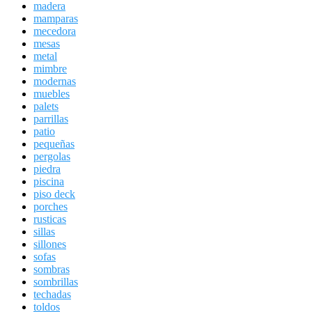
madera
mamparas
mecedora
mesas
metal
mimbre
modernas
muebles
palets
parrillas
patio
pequeñas
pergolas
piedra
piscina
piso deck
porches
rusticas
sillas
sillones
sofas
sombras
sombrillas
techadas
toldos