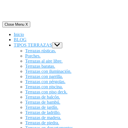
Close Menu
X
Inicio
BLOG
TIPOS TERRAZAS
Show
sub
Terrazas rústicas.
menu
Porches.
Terrazas al aire libre.
Terrazas baratas.
Terrazas con iluminación.
Terrazas con parrilla.
Terrazas con pérgolas.
Terrazas con piscina.
Terrazas con piso deck.
Terrazas de balcón.
Terrazas de bambú.
Terrazas de jardín.
Terrazas de ladrillo.
Terrazas de madera.
Terrazas de piedra.
Terrazas en departamentos.