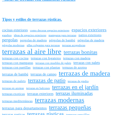
Tipos y estilos de terrazas rústicas.
espacios exteriores
cocinas exteriores
como decorar espacios exteriores
patios exteriores
gazebos
ideas de espacios exteriores
mamparas para terrazas
pergolas
pergolas de madera
pérgolas de bambú
pérgolas de madera
pérgolas modernas
sillas colgantes para terrazas
terrazas acogedoras
terrazas al aire libre
terrazas bonitas
terrazas con cocina
terrazas con fogateros
terrazas con madera
terrazas con palets
terrazas con mamparas
terrazas con muebles de palets
terrazas con parrillas
terrazas con plantas
terrazas de azotea
terrazas de madera
terrazas de bambú
terrazas de campo
terrazas de patio
terrazas de palets
terrazas de piedra
terrazas en el jardín
terrazas en azoteas
terrazas en balcones
terrazas iluminadas
terrazas exteriores
terrazas exoticas
terrazas modernas
terrazas mediterráneas
terrazas pequeñas
terrazas para departamentos
terrazas rústicas
terrazas rusticas
terrazas sencillas