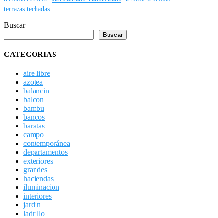
terrazas techadas
Buscar
Buscar
CATEGORIAS
aire libre
azotea
balancin
balcon
bambu
bancos
baratas
campo
contemporánea
departamentos
exteriores
grandes
haciendas
iluminacion
interiores
jardin
ladrillo