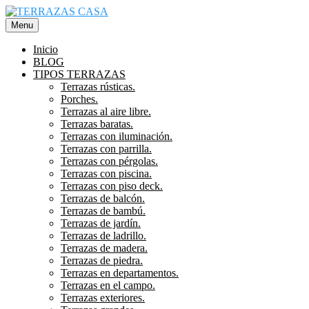
Saltar
al
Menu
contenido
Inicio
BLOG
TIPOS TERRAZAS
Terrazas rústicas.
Porches.
Terrazas al aire libre.
Terrazas baratas.
Terrazas con iluminación.
Terrazas con parrilla.
Terrazas con pérgolas.
Terrazas con piscina.
Terrazas con piso deck.
Terrazas de balcón.
Terrazas de bambú.
Terrazas de jardín.
Terrazas de ladrillo.
Terrazas de madera.
Terrazas de piedra.
Terrazas en departamentos.
Terrazas en el campo.
Terrazas exteriores.