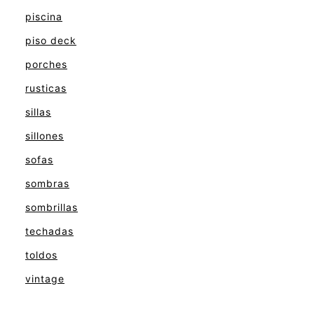
piscina
piso deck
porches
rusticas
sillas
sillones
sofas
sombras
sombrillas
techadas
toldos
vintage