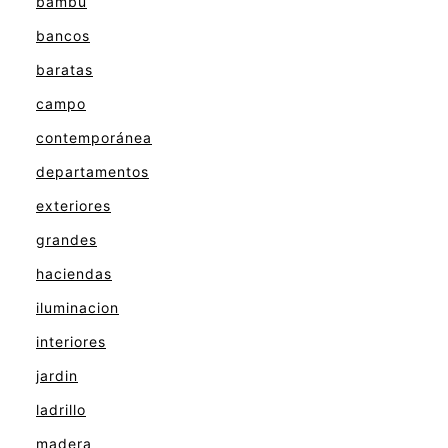
bambu
bancos
baratas
campo
contemporánea
departamentos
exteriores
grandes
haciendas
iluminacion
interiores
jardin
ladrillo
madera