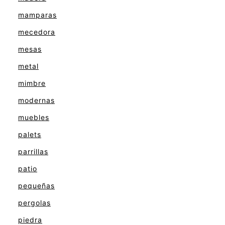
mamparas
mecedora
mesas
metal
mimbre
modernas
muebles
palets
parrillas
patio
pequeñas
pergolas
piedra