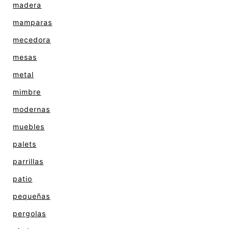
madera
mamparas
mecedora
mesas
metal
mimbre
modernas
muebles
palets
parrillas
patio
pequeñas
pergolas