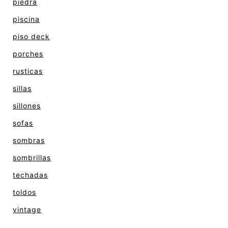
piedra
piscina
piso deck
porches
rusticas
sillas
sillones
sofas
sombras
sombrillas
techadas
toldos
vintage