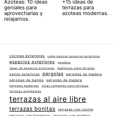
Azoteas: 10 ideas
+15 ideas de
geniales para
terrazas para
aprovecharlas y
azoteas modernas.
relajarnos.
cocinas exteriores
como decorar espacios exteriores
espacios exteriores
gazebos
ideas de espacios exteriores
mamparas para terrazas
pergolas
patios exteriores
pergolas de madera
pérgolas de bambú
pérgolas de madera
pérgolas modernas
sillas colgantes para terrazas
terrazas acogedoras
terrazas al aire libre
terrazas bonitas
terrazas con cocina
terrazas con fogateros
terrazas con madera