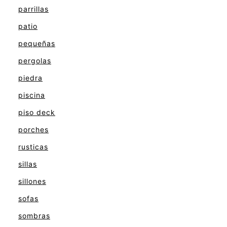
parrillas
patio
pequeñas
pergolas
piedra
piscina
piso deck
porches
rusticas
sillas
sillones
sofas
sombras