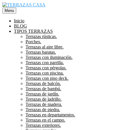
Saltar
al
Menu
contenido
Inicio
BLOG
TIPOS TERRAZAS
Terrazas rústicas.
Porches.
Terrazas al aire libre.
Terrazas baratas.
Terrazas con iluminación.
Terrazas con parrilla.
Terrazas con pérgolas.
Terrazas con piscina.
Terrazas con piso deck.
Terrazas de balcón.
Terrazas de bambú.
Terrazas de jardín.
Terrazas de ladrillo.
Terrazas de madera.
Terrazas de piedra.
Terrazas en departamentos.
Terrazas en el campo.
Terrazas exteriores.