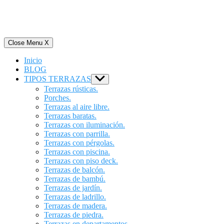
Close Menu
X
Inicio
BLOG
TIPOS TERRAZAS
Show
sub
Terrazas rústicas.
menu
Porches.
Terrazas al aire libre.
Terrazas baratas.
Terrazas con iluminación.
Terrazas con parrilla.
Terrazas con pérgolas.
Terrazas con piscina.
Terrazas con piso deck.
Terrazas de balcón.
Terrazas de bambú.
Terrazas de jardín.
Terrazas de ladrillo.
Terrazas de madera.
Terrazas de piedra.
Terrazas en departamentos.