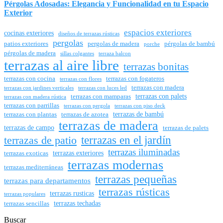
Pérgolas Adosadas: Elegancia y Funcionalidad en tu Espacio
Exterior
espacios exteriores
cocinas exteriores
diseños de terrazas rústicas
pergolas
patios exteriores
pergolas de madera
pérgolas de bambú
porche
pérgolas de madera
sillas colgantes
terraza balcon
terrazas al aire libre
terrazas bonitas
terrazas con cocina
terrazas con fogateros
terrazas con flores
terrazas con madera
terrazas con jardines verticales
terrazas con luces led
terrazas con palets
terrazas con mamparas
terrazas con madera rústica
terrazas con parrillas
terrazas con pergola
terrazas con piso deck
terrazas de bambú
terrazas con plantas
terrazas de azotea
terrazas de madera
terrazas de campo
terrazas de palets
terrazas en el jardín
terrazas de patio
terrazas iluminadas
terrazas exteriores
terrazas exoticas
terrazas modernas
terrazas mediterráneas
terrazas pequeñas
terrazas para departamentos
terrazas rústicas
terrazas rusticas
terrazas populares
terrazas techadas
terrazas sencillas
Buscar