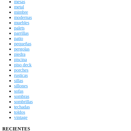
mesas
metal
mimbre
modernas
muebles
palets
parrillas
patio
pequeñas
pergolas
piedra
piscina
piso deck
porches
rusticas
sillas
sillones
sofas
sombras
sombrillas
techadas
toldos
vintage
RECIENTES