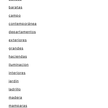
baratas
campo
contemporánea
departamentos
exteriores
grandes
haciendas
iluminacion
interiores
jardin
ladrillo
madera
mamparas